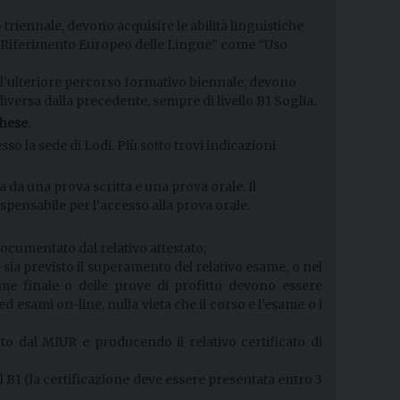
 triennale, devono acquisire le abilità linguistiche
 di Riferimento Europeo delle Lingue” come “Uso
te l’ulteriore percorso formativo biennale, devono
iversa dalla precedente, sempre di livello B1 Soglia.
hese
.
sso la sede di Lodi. Più sotto trovi indicazioni
a da una prova scritta e una prova orale. Il
ispensabile per l’accesso alla prova orale.
ocumentato dal relativo attestato;
sia previsto il superamento del relativo esame, o nel
me finale o delle prove di profitto devono essere
d esami on-line, nulla vieta che il corso e l’esame o i
to dal MIUR e producendo il relativo certificato di
al B1 (la certificazione deve essere presentata entro 3