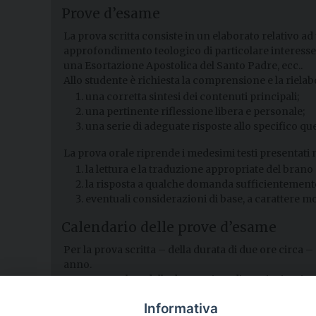
Prove d’esame
La prova scritta consiste in un elaborato relativo a
approfondimento teologico di particolare interesse,
una Esortazione Apostolica del Santo Padre, ecc..
Allo studente è richiesta la comprensione e la rielab
una corretta sintesi dei contenuti principali;
una pertinente riflessione libera e personale;
una serie di adeguate risposte allo specifico q
La prova orale riprende i medesimi testi presentati n
la lettura e la traduzione appropriate del brano
la risposta a qualche domanda sufficientemente 
eventuali considerazioni di base, a carattere mo
Calendario delle prove d’esame
Per la prova scritta – della durata di due ore circa 
anno.
La prova orale – della durata circa di venti minuti p
Ogni appello straordinario d’esame verrà concordato
Informativa
dell’orario.