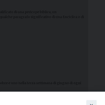
lificato di una pericope biblica, un
ualche paragrafo significativo di una Enciclica o di
ttobre e uno nella terza settimana di giugno di ogni
tto.
nicazione tempestiva alla Segreteria della data e