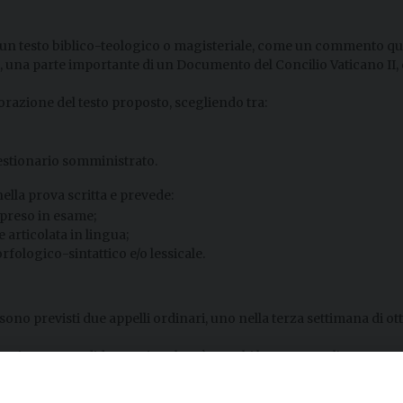
d un testo biblico-teologico o magisteriale, come un commento qua
 una parte importante di un Documento del Concilio Vaticano II, q
orazione del testo proposto, scegliendo tra:
uestionario somministrato.
ella prova scritta e prevede:
 preso in esame;
articolata in lingua;
rfologico-sintattico e/o lessicale.
– sono previsti due appelli ordinari, uno nella terza settimana di o
er ciascun candidato – si svolgerà per chi ha superato l’esame scri
 direttamente con il Preside e gli studenti interessati, con comu