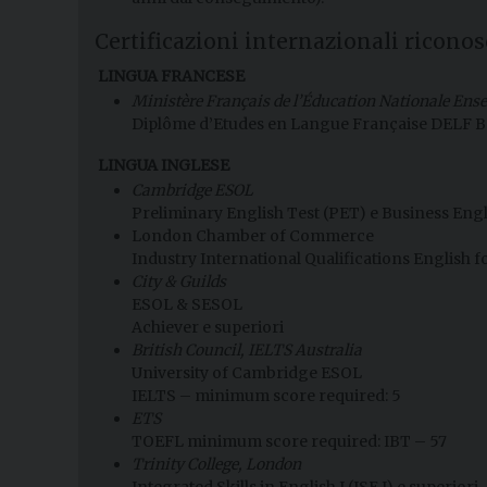
Certificazioni internazionali riconos
LINGUA FRANCESE
Ministère Français de l’Éducation Nationale En
Diplôme d’Etudes en Langue Française DELF B1
LINGUA INGLESE
Cambridge ESOL
Preliminary English Test (PET) e Business Engli
London Chamber of Commerce
Industry International Qualifications English for
City & Guilds
ESOL & SESOL
Achiever e superiori
British Council, IELTS Australia
University of Cambridge ESOL
IELTS – minimum score required: 5
ETS
TOEFL minimum score required: IBT – 57
Trinity College, London
Integrated Skills in English I (ISE I) e superiori