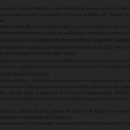
a Laurea in Scienze Religiose, durante il proprio percorso formativo
gua straniera moderna di livello B1 Soglia, definito dal “Quadro
a”.
udenti iscritti alla Laurea Magistrale in Scienze Religiose, duran
guistiche relativamente ad una seconda lingua straniera moderna, d
ostro istituto sono:
inglese, francese, tedesco, spagnolo
e
portog
tivati (al solo raggiungimento minimo di studenti iscritti) solo pre
ivati in area pavese presso altre scuole.
inguistica, che ha valore interno all’ISSR Sant’Agostino, è compost
critta – valido per la sessione in cui si è svolta – è requisito ind
ica di idoneità linguistica
:
niversitaria – si è sostenuto e superato un esame equivalente, d
n Istituto di lingue riconosciuto dal MIUR, al termine del quale 
itto: durata della frequenza del corso e superamento dell’esa
ione. Se l’Istituto riconosciuto dal MIUR è organizzato per corsi e
ello B1, anche on-line, presso un Istituto di lingue riconosciu
produrre un attestato di frequenza;
nazionalmente riconosciuti, attestanti un livello pari o superiore 