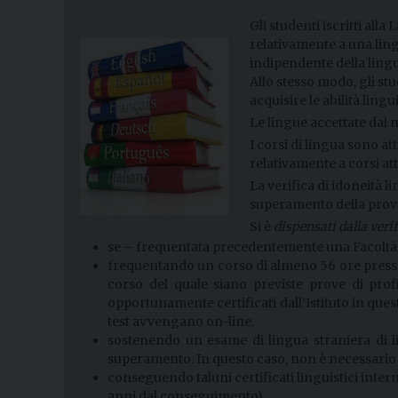
Gli studenti iscritti all
relativamente a una lin
indipendente della lingu
Allo stesso modo, gli st
acquisire le abilità lin
Le lingue accettate dal n
I corsi di lingua sono at
relativamente a corsi att
La verifica di idoneità l
superamento della prova s
Si è
dispensati dalla verif
se – frequentata precedentemente una Facoltà U
frequentando un corso di almeno 56 ore presso u
corso del quale siano previste prove di prof
opportunamente certificati dall’Istituto in quest
test avvengano on-line.
sostenendo un esame di lingua straniera di liv
superamento. In questo caso, non è necessario 
conseguendo taluni certificati linguistici inter
anni dal conseguimento).