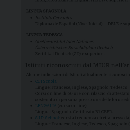
LINGUA SPAGNOLA
Instituto Cervantes
Diploma de Español (Nivel Inicial) – DELE e sup
LINGUA TEDESCA
Goethe-Institut Inter Nationes
Österreichisches Sprachdiplom Deutsch
Zertifikat Deutsch (ZD) e superiori.
Istituti riconosciuti dal MIUR nell’a
Alcune indicazioni di Istituti attualmente riconosci
CFI Scuola
Lingue: Francese, Inglese, Spagnolo, Tedesco.
Corsi on line di 60 ore con rilascio di attesta
sostenuto di persona presso una delle loro sedi
LENGALIA
(corso on line).
Lingua: Spagnolo. Certificato B1 CEFR.
S.I.P. School
: corsi a frequenza diretta presso la
Lingue: Francese, Inglese, Tedesco, Spagnolo (po