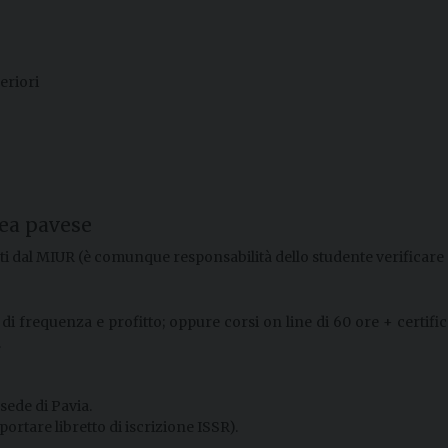
eriori
rea pavese
uti dal MIUR (è comunque responsabilità dello studente verificare 
to di frequenza e profitto; oppure corsi on line di 60 ore + certi
.
 sede di Pavia.
rtare libretto di iscrizione ISSR).