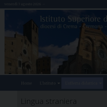
S
venerdì 7 agosto 2026 –
k
i
p
t
o
c
o
n
t
e
n
t
Home
L’Istituto
L’offerta didattica
Lingua straniera