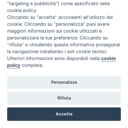
qualunque ordine e grado (si intendono comprese anche le
"targeting e pubblicità") come specificato nella
ore di servizio effettuate nell’anno scolastico in corso); tale
cookie policy.
servizio dovrà essere attestato presentando presso la
Cliccando su "accetta" acconsenti all'utilizzo dei
segreteria ISSR il certificato di servizio comprovante lo
cookie. Cliccando su "personalizza" puoi avere
svolgimento delle ore previste.
maggiori informazioni sui cookie utilizzati e
Le modalità di svolgimento del
tirocinio pastorale diretto
devono essere concordate con il Direttore dell’ISSR.
personalizzare le tue preferenze. Cliccando su
"rifiuta" o chiudendo questa informativa proseguirai
la navigazione installando i soli cookie tecnici.
Ulteriori informazioni sono disponibili nella
cookie
policy
completa.
ISSR Sant'Agostino
Sede legale: via Matteotti, 41 - 26013 - Crema
Polo FAD: via XX Settembre, 42 - 26900 - Lodi
Personalizza
Polo FAD: via Menocchio, 26 - 27100 - Pavia
Polo FAD: via Milano 5 - 26100 - Cremona
Rifiuta
@ copyright 2018 ISSR Sant'Agostino
Accetta
Preferenze Cookie