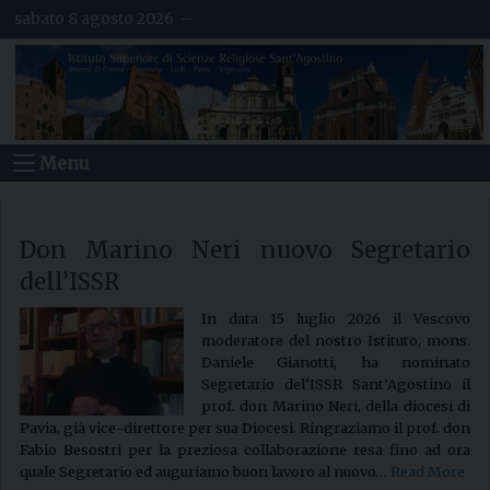
S
sabato 8 agosto 2026 –
k
i
p
t
o
c
o
Menu
n
t
e
n
t
Don Marino Neri nuovo Segretario
dell’ISSR
In data 15 luglio 2026 il Vescovo
moderatore del nostro Istituto, mons.
Daniele Gianotti, ha nominato
Segretario del’ISSR Sant’Agostino il
prof. don Marino Neri, della diocesi di
Pavia, già vice-direttore per sua Diocesi. Ringraziamo il prof. don
Fabio Besostri per la preziosa collaborazione resa fino ad ora
quale Segretario ed auguriamo buon lavoro al nuovo…
Read More