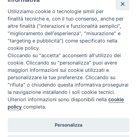
Utilizziamo cookie o tecnologie simili per
finalità tecniche e, con il tuo consenso, anche per
altre finalità ("interazioni e funzionalità semplici",
"miglioramento dell'esperienza", "misurazione" e
"targeting e pubblicità") come specificato nella
cookie policy.
Cliccando su "accetta" acconsenti all'utilizzo dei
POLO BIBLIOTECHE ECCLESIASTICHE
cookie. Cliccando su "personalizza" puoi avere
maggiori informazioni sui cookie utilizzati e
personalizzare le tue preferenze. Cliccando su
"rifiuta" o chiudendo questa informativa proseguirai
Clicca qui per accedere al Polo delle Biblioteche Ecclesiastiche,
dove potrai trovare i testi disponibili nelle Biblioteche
la navigazione installando i soli cookie tecnici.
Diocesane.
Ulteriori informazioni sono disponibili nella
cookie
policy
completa.
ISSR Sant'Agostino
Personalizza
Sede legale: via Matteotti, 41 - 26013 - Crema
Polo FAD: via XX Settembre, 42 - 26900 - Lodi