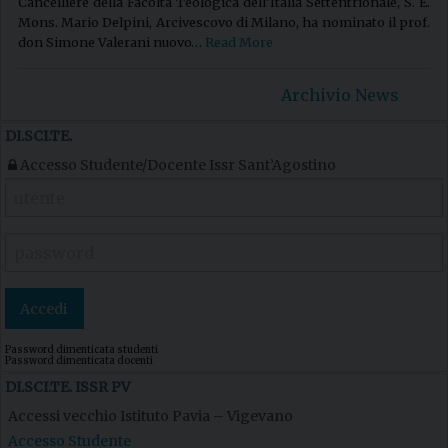
Cancelliere della Facoltà Teologica dell’Italia Settentrionale, S. E.
Mons. Mario Delpini, Arcivescovo di Milano, ha nominato il prof.
don Simone Valerani nuovo…
Read More
Archivio News
DI.SCI.TE.
Accesso Studente/Docente Issr Sant’Agostino
Password dimenticata studenti
Password dimenticata docenti
DI.SCI.TE. ISSR PV
Accessi vecchio Istituto Pavia – Vigevano
Accesso Studente