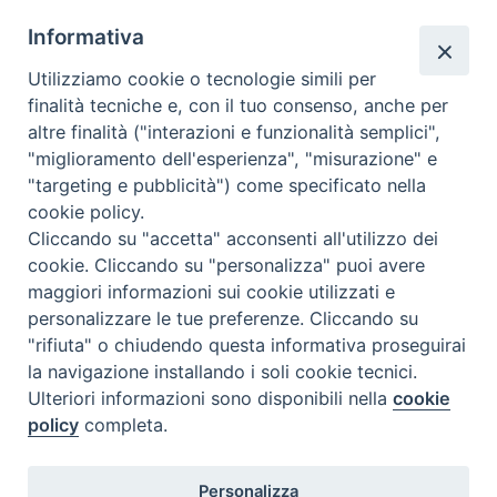
2026.
Informativa
E’ una bella opportunità per chi desidera aggiornarsi o
completare gli studi di Ecclesiologia già svolti.
Utilizziamo cookie o tecnologie simili per
Gli incontri si svolgeranno in
aula virtuale 6
. I
non
studenti
interessati a collegarsi potranno richiedere le
finalità tecniche e, con il tuo consenso, anche per
credenziali di accesso all’aula alla segreteria di Lodi via mail.
altre finalità ("interazioni e funzionalità semplici",
"miglioramento dell'esperienza", "misurazione" e
"targeting e pubblicità") come specificato nella
cookie policy.
Cliccando su "accetta" acconsenti all'utilizzo dei
cookie. Cliccando su "personalizza" puoi avere
maggiori informazioni sui cookie utilizzati e
«
Sei incontri su San
Auguri!
»
personalizzare le tue preferenze. Cliccando su
Francesco
"rifiuta" o chiudendo questa informativa proseguirai
la navigazione installando i soli cookie tecnici.
Ulteriori informazioni sono disponibili nella
cookie
policy
completa.
ISSR Sant'Agostino
Personalizza