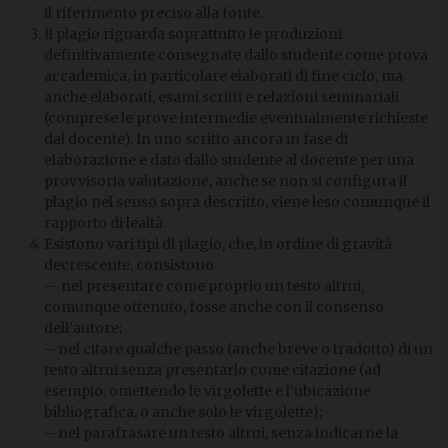
il riferimento preciso alla fonte.
Il plagio riguarda soprattutto le produzioni
definitivamente consegnate dallo studente come prova
accademica, in particolare elaborati di fine ciclo, ma
anche elaborati, esami scritti e relazioni seminariali
(comprese le prove intermedie eventualmente richieste
dal docente). In uno scritto ancora in fase di
elaborazione e dato dallo studente al docente per una
provvisoria valutazione, anche se non si configura il
plagio nel senso sopra descritto, viene leso comunque il
rapporto di lealtà.
Esistono vari tipi di plagio, che, in ordine di gravità
decrescente, consistono
– nel presentare come proprio un testo altrui,
comunque ottenuto, fosse anche con il consenso
dell’autore;
– nel citare qualche passo (anche breve o tradotto) di un
testo altrui senza presentarlo come citazione (ad
esempio, omettendo le virgolette e l’ubicazione
bibliografica, o anche solo le virgolette);
– nel parafrasare un testo altrui, senza indicarne la