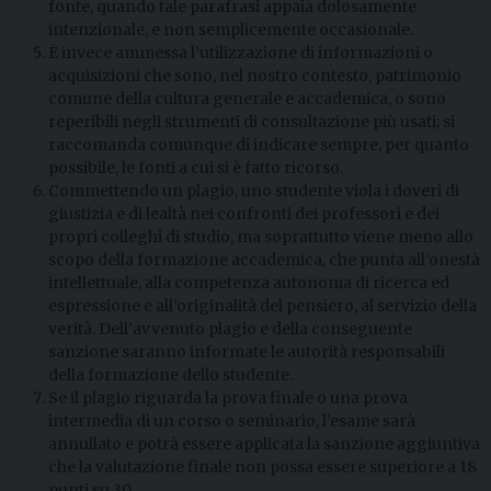
fonte, quando tale parafrasi appaia dolosamente
intenzionale, e non semplicemente occasionale.
È invece ammessa l’utilizzazione di informazioni o
acquisizioni che sono, nel nostro contesto, patrimonio
comune della cultura generale e accademica, o sono
reperibili negli strumenti di consultazione più usati; si
raccomanda comunque di indicare sempre, per quanto
possibile, le fonti a cui si è fatto ricorso.
Commettendo un plagio, uno studente viola i doveri di
giustizia e di lealtà nei confronti dei professori e dei
propri colleghi di studio, ma soprattutto viene meno allo
scopo della formazione accademica, che punta all’onestà
intellettuale, alla competenza autonoma di ricerca ed
espressione e all’originalità del pensiero, al servizio della
verità. Dell’avvenuto plagio e della conseguente
sanzione saranno informate le autorità responsabili
della formazione dello studente.
Se il plagio riguarda la prova finale o una prova
intermedia di un corso o seminario, l’esame sarà
annullato e potrà essere applicata la sanzione aggiuntiva
che la valutazione finale non possa essere superiore a 18
punti su 30.