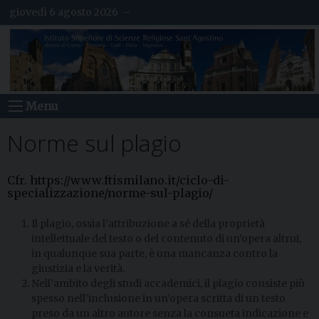
S
giovedì 6 agosto 2026 –
k
i
p
t
o
c
o
Menu
n
t
e
Norme sul plagio
n
t
Cfr. https://www.ftismilano.it/ciclo-di-
specializzazione/norme-sul-plagio/
Il plagio, ossia l’attribuzione a sé della proprietà
intellettuale del testo o del contenuto di un’opera altrui,
in qualunque sua parte, è una mancanza contro la
giustizia e la verità.
Nell’ambito degli studi accademici, il plagio consiste più
spesso nell’inclusione in un’opera scritta di un testo
preso da un altro autore senza la consueta indicazione e