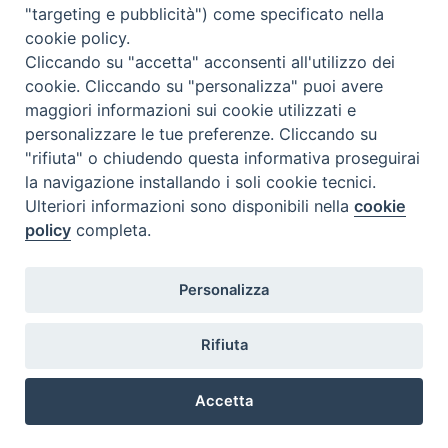
"targeting e pubblicità") come specificato nella
volta temi o approcci per quanto possibile nuovi e
interverranno con suggerimenti e correzioni per far
cookie policy.
crescere organicamente la ricerca dello studente.
Cliccando su "accetta" acconsenti all'utilizzo dei
Il candidato alla fine di ogni ciclo assieme al suo
cookie. Cliccando su "personalizza" puoi avere
elaborato consegnerà, sottoscrivendolo, un
modulo
maggiori informazioni sui cookie utilizzati e
appositamente predisposto
, ossia una dichiarazione in cui
personalizzare le tue preferenze. Cliccando su
garantisce di essere l’autore dell’intero testo
"rifiuta" o chiudendo questa informativa proseguirai
consegnato, conformemente a queste indicazioni.
la navigazione installando i soli cookie tecnici.
Ulteriori informazioni sono disponibili nella
cookie
policy
completa.
ISSR Sant'Agostino
Personalizza
Sede legale: via Matteotti, 41 - 26013 - Crema
Polo FAD: via XX Settembre, 42 - 26900 - Lodi
Polo FAD: via Menocchio, 26 - 27100 - Pavia
Rifiuta
Polo FAD: via Milano 5 - 26100 - Cremona
@ copyright 2018 ISSR Sant'Agostino
Accetta
Preferenze Cookie