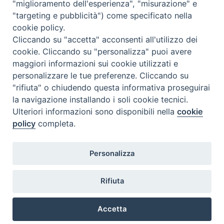
"miglioramento dell'esperienza", "misurazione" e
1517-2017. Edizioni Il Mulino. Annibale Zambarbieri
r
(Università degli Studi di Pavia) e Maurizio Abbà (pastore
"targeting e pubblicità") come specificato nella
e
della Chiesa Valdese di Pavia e responsabile delle attività
d
cookie policy.
culturali del Centro Evangelico di Cultura di Sondrio)
i
dialogheranno con il direttore dell’opera Alberto …
Continua
Cliccando su "accetta" acconsenti all'utilizzo dei
P
a leggere
M
»
i
cookie. Cliccando su "personalizza" puoi avere
a
e
r
Borromeo
,
Lutero
,
Pavia
maggiori informazioni sui cookie utilizzati e
t
t
r
personalizzare le tue preferenze. Cliccando su
i
o
n
"rifiuta" o chiudendo questa informativa proseguirai
»
L
la navigazione installando i soli cookie tecnici.
u
P
t
Ulteriori informazioni sono disponibili nella
cookie
e
o
policy
completa.
r
o
s
5
t
0
ISSR Sant'Agostino
Personalizza
0
N
Sede legale: via Matteotti, 41 - 26013 - Crema
a
Polo FAD: via XX Settembre, 42 - 26900 - Lodi
n
a
Polo FAD: via Menocchio, 26 - 27100 - Pavia
n
Rifiuta
v
Polo FAD: via Milano 5 - 26100 - Cremona
i
d
i
o
@ copyright 2018 ISSR Sant'Agostino
Accetta
g
p
o