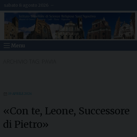
S
sabato 8 agosto 2026 –
k
i
p
t
o
c
o
Menu
n
t
e
ARCHIVIO TAG:
PAVIA
n
t
19 APRILE 2026
«Con te, Leone, Successore
di Pietro»