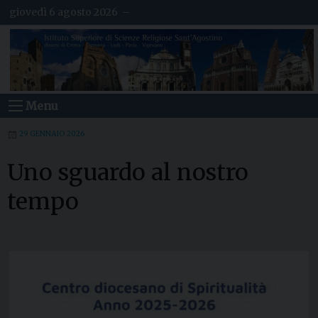
S
giovedì 6 agosto 2026 –
k
i
p
t
o
c
o
Menu
n
t
e
29 GENNAIO 2026
n
t
Uno sguardo al nostro
tempo