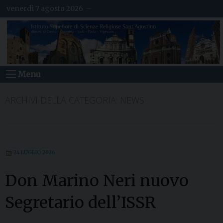
S
venerdì 7 agosto 2026 –
k
i
p
t
o
c
o
Menu
n
t
e
ARCHIVI DELLA CATEGORIA:
NEWS
n
t
24 LUGLIO 2026
Don Marino Neri nuovo
Segretario dell’ISSR