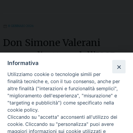
p
o
8 GENNAIO 2026
Don Simone Valerani
nuovo direttore dell’ISSR
Informativa
“Sant’Agostino”
Utilizziamo cookie o tecnologie simili per
finalità tecniche e, con il tuo consenso, anche per
Pubblichiamo il documento del Vescovo di Crema, S.E. mons.
altre finalità ("interazioni e funzionalità semplici",
Daniele Gianotti, di nomina di don Simone Valerani a
direttore del nostro Istituto. Lo scorso 4 dicembre 2025,
"miglioramento dell'esperienza", "misurazione" e
dando compimento a tutto l’iter svolto nei mesi precedenti, il
"targeting e pubblicità") come specificato nella
Gran Cancelliere della Facoltà Teologica dell’Italia
Settentrionale, S. E. Mons. Mario Delpini, Arcivescovo di
cookie policy.
Milano, ha nominato il prof. don Simone Valerani nuovo
Cliccando su "accetta" acconsenti all'utilizzo dei
direttore del nostro ISSR, per …
Continua a leggere
D
»
o
cookie. Cliccando su "personalizza" puoi avere
n
maggiori informazioni sui cookie utilizzati e
S