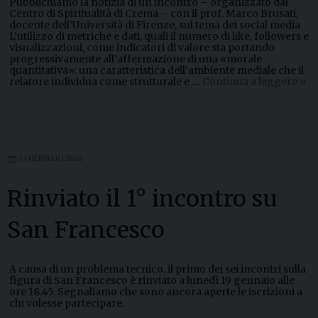
Pubblichiamo la notizia di un incontro – organizzato dal
Centro di Spiritualità di Crema – con il prof. Marco Brusati,
docente dell’Università di Firenze, sul tema dei social media.
L’utilizzo di metriche e dati, quali il numero di like, followers e
visualizzazioni, come indicatori di valore sta portando
progressivamente all’affermazione di una «morale
quantitativa»: una caratteristica dell’ambiente mediale che il
relatore individua come strutturale e …
Continua a leggere
U
»
n
o
s
g
u
a
13 GENNAIO 2026
r
d
o
Rinviato il 1° incontro su
a
l
n
San Francesco
o
s
t
r
A causa di un problema tecnico, il primo dei sei incontri sulla
o
figura di San Francesco è rinviato a lunedì 19 gennaio alle
t
ore 18.45. Segnaliamo che sono ancora aperte le iscrizioni a
e
chi volesse partecipare.
m