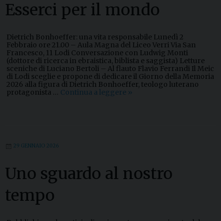
Esserci per il mondo
Dietrich Bonhoeffer: una vita responsabile Lunedì 2
Febbraio ore 21.00 – Aula Magna del Liceo Verri Via San
Francesco, 11 Lodi Conversazione con Ludwig Monti
(dottore di ricerca in ebraistica, biblista e saggista) Letture
sceniche di Luciano Bertoli – Al flauto Flavio Ferrandi Il Meic
di Lodi sceglie e propone di dedicare il Giorno della Memoria
2026 alla figura di Dietrich Bonhoeffer, teologo luterano
protagonista …
Continua a leggere
E
»
s
s
e
r
c
i
29 GENNAIO 2026
p
e
r
Uno sguardo al nostro
i
l
m
tempo
o
n
d
o