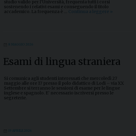
studio valido per l’Università, frequenta tutti i corsi
sostenendo i relativi esami e conseguendo il titolo
accademico. La frequenza è …
Continua a leggere
T
»
u
t
t
o
s
u
8 MAGGIO 2026
l
n
u
Esami di lingua straniera
o
v
o
a
Si comunica agli studenti interessati che mercoledì 27
n
maggio alle ore 17 presso il polo didattico di Lodi – via XX
n
Settembre si terranno le sessioni di esame per le lingue
o
inglese e spagnolo. E’ necessario iscriversi presso le
a
segreterie.
c
c
a
d
e
m
i
19 APRILE 2026
c