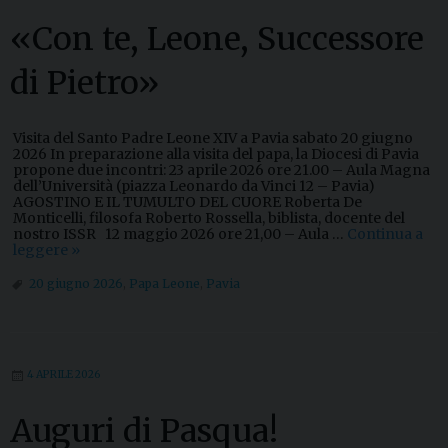
o
«Con te, Leone, Successore
di Pietro»
Visita del Santo Padre Leone XIV a Pavia sabato 20 giugno
2026 In preparazione alla visita del papa, la Diocesi di Pavia
propone due incontri: 23 aprile 2026 ore 21.00 – Aula Magna
dell’Università (piazza Leonardo da Vinci 12 – Pavia)
AGOSTINO E IL TUMULTO DEL CUORE Roberta De
Monticelli, filosofa Roberto Rossella, biblista, docente del
nostro ISSR 12 maggio 2026 ore 21,00 – Aula …
Continua a
leggere
«
»
C
o
20 giugno 2026
,
Papa Leone
,
Pavia
n
t
e
,
L
4 APRILE 2026
e
o
n
Auguri di Pasqua!
e
,