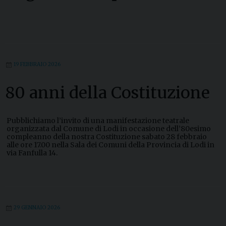
S
u
c
c
e
s
s
o
19 FEBBRAIO 2026
r
e
d
80 anni della Costituzione
i
P
i
e
Pubblichiamo l’invito di una manifestazione teatrale
t
organizzata dal Comune di Lodi in occasione dell’80esimo
r
compleanno della nostra Costituzione sabato 28 febbraio
o
alle ore 17.00 nella Sala dei Comuni della Provincia di Lodi in
»
via Fanfulla 14.
29 GENNAIO 2026